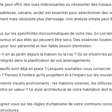
nte peut offrir des vues intéressantes ou nécessiter des travau
 sableuse, calcaire, acide) est essentiel pour sélectionner des v
ement mais nécessite plus d’arrosage. Une analyse simple peut êt
 sur les spécificités microclimatiques de votre lieu. En Lorrai
goureux et aux étés qui peuvent être secs. Des essences locale
 pour leur pérennité et leur faible besoin d’entretien.
on au jardin depuis la maison ou la rue ? Où se situent les poi
ntégrés dans la planification de vos aménagements.
ssifs sont déjà en place ? Lesquels souhaitez-vous conserver 
 Pensez à l’ombre qu’ils projettent et à l’impact sur les nouvel
ents visuels environnants : les maisons voisines, les clôtures, 
ttre en valeur ? Le style architectural de votre habitation doit
eignez-vous sur les règles d’urbanisme de votre commune concer
 structures.