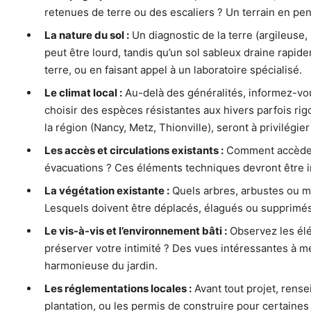
retenues de terre ou des escaliers ? Un terrain en pe
La nature du sol :
Un diagnostic de la terre (argileuse,
peut être lourd, tandis qu’un sol sableux draine rapid
terre, ou en faisant appel à un laboratoire spécialisé.
Le climat local :
Au-delà des généralités, informez-vous
choisir des espèces résistantes aux hivers parfois ri
la région (Nancy, Metz, Thionville), seront à privilégier
Les accès et circulations existants :
Comment accède-t-
évacuations ? Ces éléments techniques devront être i
La végétation existante :
Quels arbres, arbustes ou ma
Lesquels doivent être déplacés, élagués ou supprimés ?
Le vis-à-vis et l’environnement bâti :
Observez les élém
préserver votre intimité ? Des vues intéressantes à me
harmonieuse du jardin.
Les réglementations locales :
Avant tout projet, rens
plantation, ou les permis de construire pour certaines