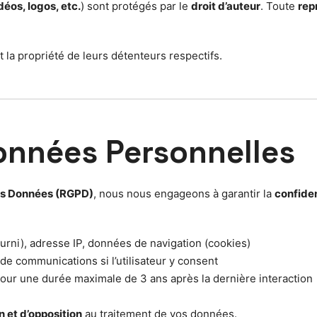
déos, logos, etc.
) sont protégés par le
droit d’auteur
. Toute
rep
a propriété de leurs détenteurs respectifs.
Données Personnelles
des Données (RGPD)
, nous nous engageons à garantir la
confiden
urni), adresse IP, données de navigation (cookies)
 de communications si l’utilisateur y consent
our une durée maximale de 3 ans après la dernière interaction
n et d’opposition
au traitement de vos données.