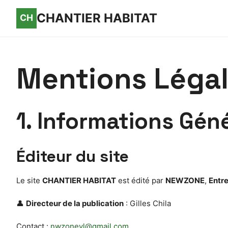
CHANTIER HABITAT
Mentions Léga
1. Informations Gén
Éditeur du site
Le site
CHANTIER HABITAT
est édité par
NEWZONE
,
Entre
👤
Directeur de la publication
: Gilles Chila
Contact :
nwzonevl@gmail.com