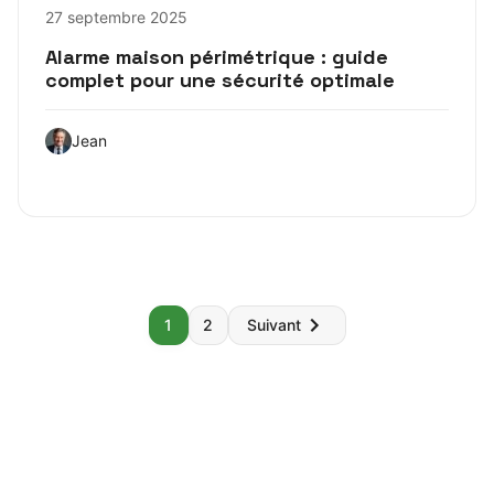
27 septembre 2025
Alarme maison périmétrique : guide
complet pour une sécurité optimale
Jean
Pagination
1
2
Suivant
des
publications