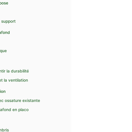
 pose
 support
afond
ique
ir la durabilité
t la ventilation
ion
c ossature existante
lafond en placo
mbris