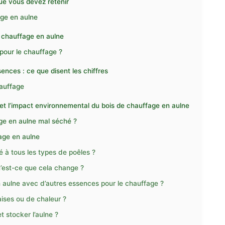
ue vous devez retenir
age en aulne
de chauffage en aulne
pour le chauffage ?
nces : ce que disent les chiffres
hauffage
 et l’impact environnemental du bois de chauffage en aulne
age en aulne mal séché ?
age en aulne
é à tous les types de poêles ?
qu’est-ce que cela change ?
 aulne avec d’autres essences pour le chauffage ?
aises ou de chaleur ?
 stocker l’aulne ?