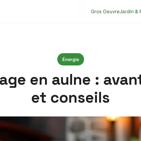
Gros Oeuvre
Jardin & 
Énergie
fage en aulne : ava
et conseils