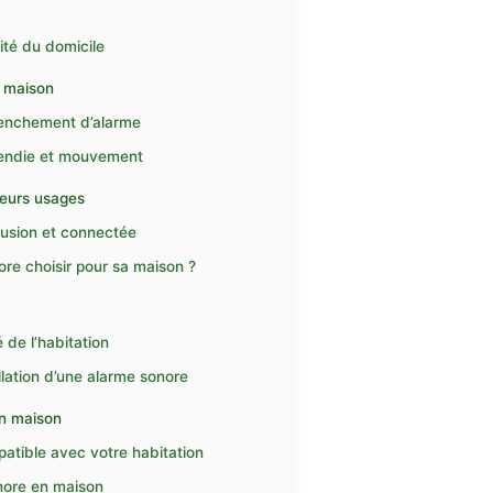
n
ité du domicile
a maison
clenchement d’alarme
ncendie et mouvement
leurs usages
rusion et connectée
nore choisir pour sa maison ?
 de l’habitation
allation d’une alarme sonore
en maison
patible avec votre habitation
onore en maison